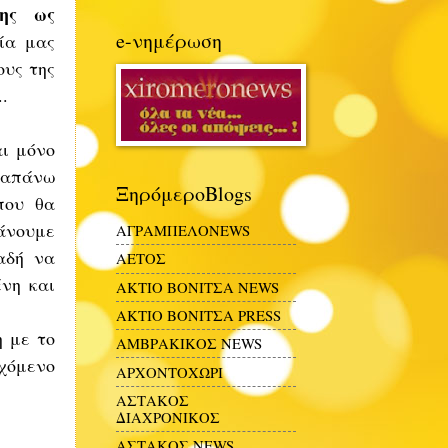
ης ως
e-νημέρωση
ία μας
ους της
.
αι μόνο
αραπάνω
ΞηρόμεροBlogs
που θα
κάνουμε
ΑΓΡΑΜΠΕΛΟNEWS
αδή να
ΑΕΤΟΣ
νη και
ΑΚΤΙΟ ΒΟΝΙΤΣΑ NEWS
ΑΚΤΙΟ ΒΟΝΙΤΣΑ PRESS
η με το
ΑΜΒΡΑΚΙΚΟΣ NEWS
εχόμενο
ΑΡΧΟΝΤΟΧΩΡΙ
ΑΣΤΑΚΟΣ
ΔΙΑΧΡΟΝΙΚΟΣ
ΑΣΤΑΚΟΣ NEWS