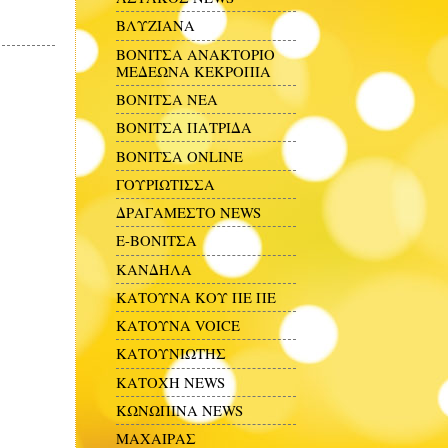
ΒΛΥΖΙΑΝΑ
ΒΟΝΙΤΣΑ ΑΝΑΚΤΟΡΙΟ
ΜΕΔΕΩΝΑ ΚΕΚΡΟΠΙΑ
ΒΟΝΙΤΣΑ ΝΕΑ
ΒΟΝΙΤΣΑ ΠΑΤΡΙΔΑ
ΒΟΝΙΤΣΑ ONLINE
ΓΟΥΡΙΩΤΙΣΣΑ
ΔΡΑΓΑΜΕΣΤΟ NEWS
Ε-ΒΟΝΙΤΣΑ
ΚΑΝΔΗΛΑ
ΚΑΤΟΥΝΑ ΚΟΥ ΠΕ ΠΕ
ΚΑΤΟΥΝΑ VOICE
ΚΑΤΟΥΝΙΩΤΗΣ
ΚΑΤΟΧΗ NEWS
ΚΩΝΩΠΙΝΑ NEWS
ΜΑΧΑΙΡΑΣ